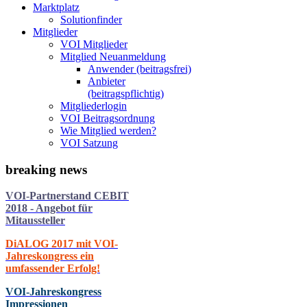
Marktplatz
Solutionfinder
Mitglieder
VOI Mitglieder
Mitglied Neuanmeldung
Anwender (beitragsfrei)
Anbieter
(beitragspflichtig)
Mitgliederlogin
VOI Beitragsordnung
Wie Mitglied werden?
VOI Satzung
breaking
news
VOI-Partnerstand CEBIT
2018 - Angebot für
Mitaussteller
DiALOG 2017 mit VOI-
Jahreskongress ein
umfassender Erfolg!
VOI-Jahreskongress
Impressionen