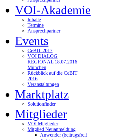
VOI-Akademie
Inhalte
Termine
Ansprechpartner
Events
CeBIT 2017
VOI DIALOG
REGIONAL 18.07.2016
München
Rückblick auf die CeBIT
2016
Veranstaltungen
Marktplatz
Solutionfinder
Mitglieder
VOI Mitglieder
Mitglied Neuanmeldung
Anwender (beitragsfrei)