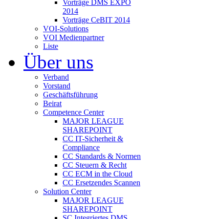
Vorträge DMS EXPO
2014
Vorträge CeBIT 2014
VOI-Solutions
VOI Medienpartner
Liste
Über uns
Verband
Vorstand
Geschäftsführung
Beirat
Competence Center
MAJOR LEAGUE
SHAREPOINT
CC IT-Sicherheit &
Compliance
CC Standards & Normen
CC Steuern & Recht
CC ECM in the Cloud
CC Ersetzendes Scannen
Solution Center
MAJOR LEAGUE
SHAREPOINT
SC Integriertes DMS