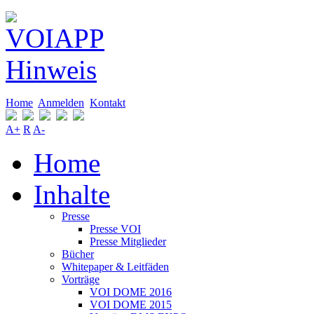
Home
Anmelden
Kontakt
A+
R
A-
Home
Inhalte
Presse
Presse VOI
Presse Mitglieder
Bücher
Whitepaper & Leitfäden
Vorträge
VOI DOME 2016
VOI DOME 2015