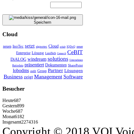
Speichern
Cloud
setzt
InoTec
Cloud
neuen
signotec
neuer
IQDoQ
erhält
CeBIT
Lösung
Enterprise
LuraTech
Comarch
solutions
windream
DiALOG
Unternehmen
präsentiert
Dokumenten
SharePoint
Ratiodata
Partner
lobodms
Lösungen
Group
stellt
Business
Management
Software
zeigt
Besucher
Heute
687
Gestern
899
Woche
687
Monat
6182
Insgesamt
2274316
Copyright © 2018 VOI Voice