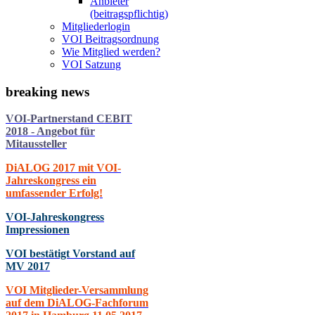
Anbieter
(beitragspflichtig)
Mitgliederlogin
VOI Beitragsordnung
Wie Mitglied werden?
VOI Satzung
breaking
news
VOI-Partnerstand CEBIT
2018 - Angebot für
Mitaussteller
DiALOG 2017 mit VOI-
Jahreskongress ein
umfassender Erfolg!
VOI-Jahreskongress
Impressionen
VOI bestätigt Vorstand auf
MV 2017
VOI Mitglieder-Versammlung
auf dem DiALOG-Fachforum