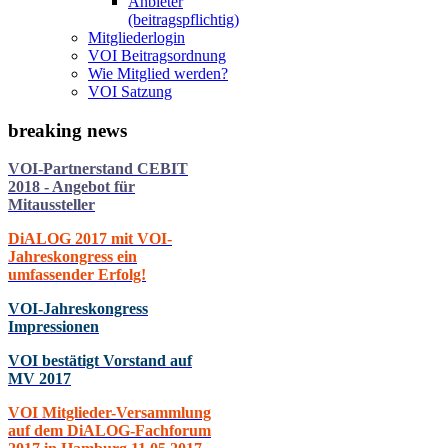
Anbieter
(beitragspflichtig)
Mitgliederlogin
VOI Beitragsordnung
Wie Mitglied werden?
VOI Satzung
breaking
news
VOI-Partnerstand CEBIT
2018 - Angebot für
Mitaussteller
DiALOG 2017 mit VOI-
Jahreskongress ein
umfassender Erfolg!
VOI-Jahreskongress
Impressionen
VOI bestätigt Vorstand auf
MV 2017
VOI Mitglieder-Versammlung
auf dem DiALOG-Fachforum