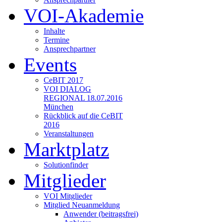
VOI-Akademie
Inhalte
Termine
Ansprechpartner
Events
CeBIT 2017
VOI DIALOG
REGIONAL 18.07.2016
München
Rückblick auf die CeBIT
2016
Veranstaltungen
Marktplatz
Solutionfinder
Mitglieder
VOI Mitglieder
Mitglied Neuanmeldung
Anwender (beitragsfrei)