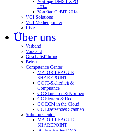
Vorträge DMS EXPO
2014
Vorträge CeBIT 2014
VOI-Solutions
VOI Medienpartner
Liste
Über uns
Verband
Vorstand
Geschäftsführung
Beirat
Competence Center
MAJOR LEAGUE
SHAREPOINT
CC IT-Sicherheit &
Compliance
CC Standards & Normen
CC Steuern & Recht
CC ECM in the Cloud
CC Ersetzendes Scannen
Solution Center
MAJOR LEAGUE
SHAREPOINT
SC Integriertes DMS