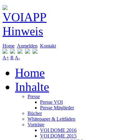
Home
Anmelden
Kontakt
A+
R
A-
Home
Inhalte
Presse
Presse VOI
Presse Mitglieder
Bücher
Whitepaper & Leitfäden
Vorträge
VOI DOME 2016
VOI DOME 2015