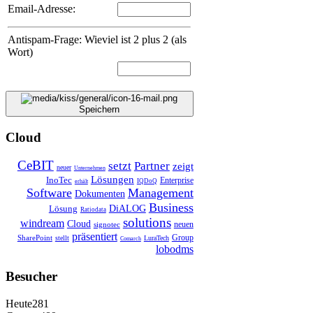
Email-Adresse:
Antispam-Frage: Wieviel ist 2 plus 2 (als
Wort)
Speichern
Cloud
CeBIT
setzt
Partner
zeigt
neuer
Unternehmen
Lösungen
InoTec
Enterprise
IQDoQ
erhält
Software
Management
Dokumenten
Business
Lösung
DiALOG
Ratiodata
solutions
windream
Cloud
neuen
signotec
präsentiert
Group
SharePoint
stellt
LuraTech
Comarch
lobodms
Besucher
Heute
281