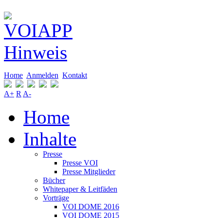
Home
Anmelden
Kontakt
A+
R
A-
Home
Inhalte
Presse
Presse VOI
Presse Mitglieder
Bücher
Whitepaper & Leitfäden
Vorträge
VOI DOME 2016
VOI DOME 2015