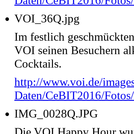
Daten/CeBIT2016/Fotos
VOI_36Q.jpg
Im festlich geschmückten
VOI seinen Besuchern alk
Cocktails.
http://www.voi.de/image
Daten/CeBIT2016/Fotos
IMG_0028Q.JPG
Die VOI Happy Hour wur