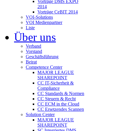
Vorträge DMS EXPO
2014
Vorträge CeBIT 2014
VOI-Solutions
VOI Medienpartner
Liste
Über uns
Verband
Vorstand
Geschäftsführung
Beirat
Competence Center
MAJOR LEAGUE
SHAREPOINT
CC IT-Sicherheit &
Compliance
CC Standards & Normen
CC Steuern & Recht
CC ECM in the Cloud
CC Ersetzendes Scannen
Solution Center
MAJOR LEAGUE
SHAREPOINT
SC Integriertes DMS