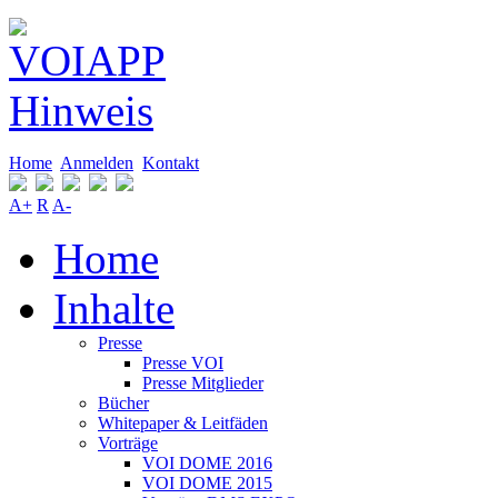
Home
Anmelden
Kontakt
A+
R
A-
Home
Inhalte
Presse
Presse VOI
Presse Mitglieder
Bücher
Whitepaper & Leitfäden
Vorträge
VOI DOME 2016
VOI DOME 2015