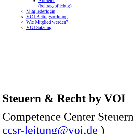
Anbieter
(beitragspflichtig)
Mitgliederlogin
VOI Beitragsordnung
Wie Mitglied werden?
VOI Satzung
VOI ist d
für Anbieter un
Enterprise Inf
Steuern & Recht by VOI
Competence Center Steuern
ccsr-leitung@voi.de
)