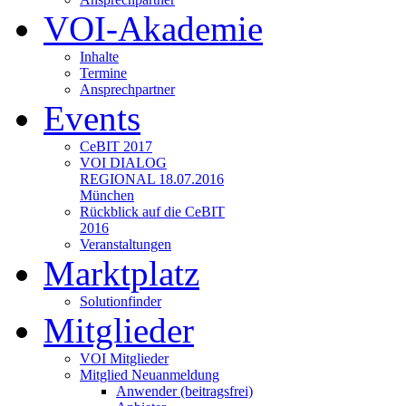
VOI-Akademie
Inhalte
Termine
Ansprechpartner
Events
CeBIT 2017
VOI DIALOG
REGIONAL 18.07.2016
München
Rückblick auf die CeBIT
2016
Veranstaltungen
Marktplatz
Solutionfinder
Mitglieder
VOI Mitglieder
Mitglied Neuanmeldung
Anwender (beitragsfrei)