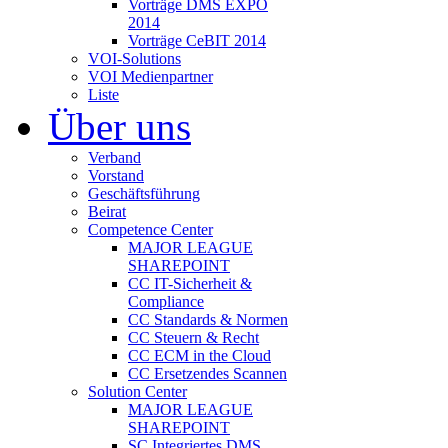
Vorträge DMS EXPO
2014
Vorträge CeBIT 2014
VOI-Solutions
VOI Medienpartner
Liste
Über uns
Verband
Vorstand
Geschäftsführung
Beirat
Competence Center
MAJOR LEAGUE
SHAREPOINT
CC IT-Sicherheit &
Compliance
CC Standards & Normen
CC Steuern & Recht
CC ECM in the Cloud
CC Ersetzendes Scannen
Solution Center
MAJOR LEAGUE
SHAREPOINT
SC Integriertes DMS