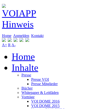
Home
Anmelden
Kontakt
A+
R
A-
Home
Inhalte
Presse
Presse VOI
Presse Mitglieder
Bücher
Whitepaper & Leitfäden
Vorträge
VOI DOME 2016
VOI DOME 2015