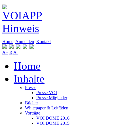
Home
Anmelden
Kontakt
A+
R
A-
Home
Inhalte
Presse
Presse VOI
Presse Mitglieder
Bücher
Whitepaper & Leitfäden
Vorträge
VOI DOME 2016
VOI DOME 2015