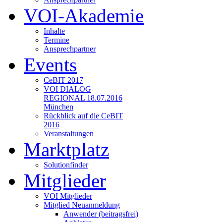
VOI-Akademie
Inhalte
Termine
Ansprechpartner
Events
CeBIT 2017
VOI DIALOG
REGIONAL 18.07.2016
München
Rückblick auf die CeBIT
2016
Veranstaltungen
Marktplatz
Solutionfinder
Mitglieder
VOI Mitglieder
Mitglied Neuanmeldung
Anwender (beitragsfrei)