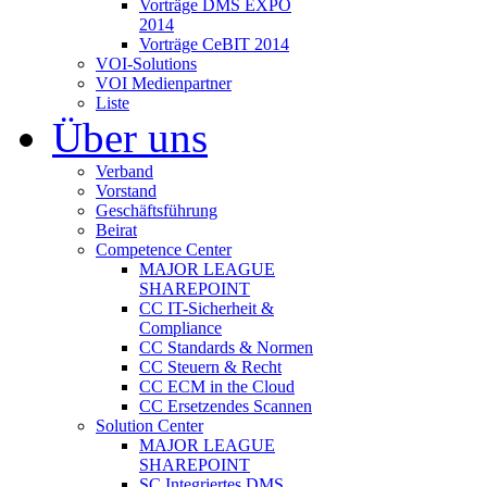
Vorträge DMS EXPO
2014
Vorträge CeBIT 2014
VOI-Solutions
VOI Medienpartner
Liste
Über uns
Verband
Vorstand
Geschäftsführung
Beirat
Competence Center
MAJOR LEAGUE
SHAREPOINT
CC IT-Sicherheit &
Compliance
CC Standards & Normen
CC Steuern & Recht
CC ECM in the Cloud
CC Ersetzendes Scannen
Solution Center
MAJOR LEAGUE
SHAREPOINT
SC Integriertes DMS