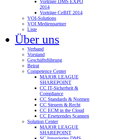
Vorträge DMS EXPO
2014
Vorträge CeBIT 2014
VOI-Solutions
VOI Medienpartner
Liste
Über uns
Verband
Vorstand
Geschäftsführung
Beirat
Competence Center
MAJOR LEAGUE
SHAREPOINT
CC IT-Sicherheit &
Compliance
CC Standards & Normen
CC Steuern & Recht
CC ECM in the Cloud
CC Ersetzendes Scannen
Solution Center
MAJOR LEAGUE
SHAREPOINT
SC Integriertes DMS