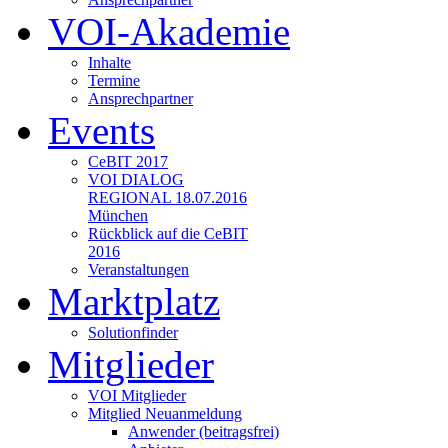
VOI-Akademie
Inhalte
Termine
Ansprechpartner
Events
CeBIT 2017
VOI DIALOG
REGIONAL 18.07.2016
München
Rückblick auf die CeBIT
2016
Veranstaltungen
Marktplatz
Solutionfinder
Mitglieder
VOI Mitglieder
Mitglied Neuanmeldung
Anwender (beitragsfrei)