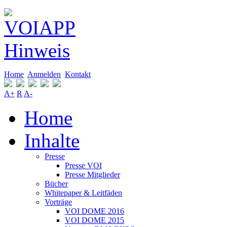
Home
Anmelden
Kontakt
A+
R
A-
Home
Inhalte
Presse
Presse VOI
Presse Mitglieder
Bücher
Whitepaper & Leitfäden
Vorträge
VOI DOME 2016
VOI DOME 2015