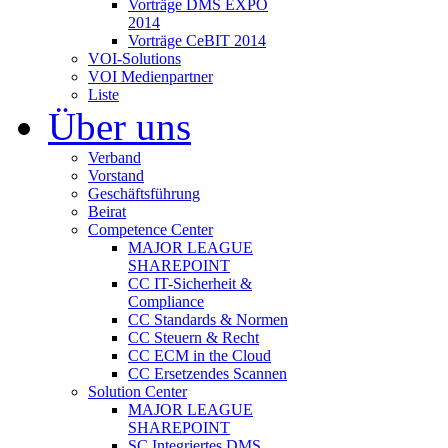
Vorträge DMS EXPO
2014
Vorträge CeBIT 2014
VOI-Solutions
VOI Medienpartner
Liste
Über uns
Verband
Vorstand
Geschäftsführung
Beirat
Competence Center
MAJOR LEAGUE
SHAREPOINT
CC IT-Sicherheit &
Compliance
CC Standards & Normen
CC Steuern & Recht
CC ECM in the Cloud
CC Ersetzendes Scannen
Solution Center
MAJOR LEAGUE
SHAREPOINT
SC Integriertes DMS