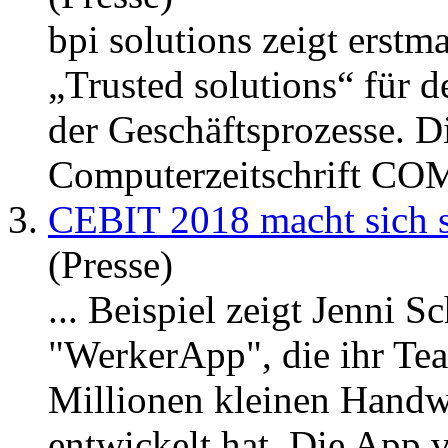
bpi solutions
zeigt
erstma
„Trusted solutions“ für 
der Geschäftsprozesse. D
Computerzeitschrift COM
3.
CEBIT 2018 macht sich st
(Presse)
... Beispiel
zeigt
Jenni Sc
"WerkerApp", die ihr Tea
Millionen kleinen Handw
entwickelt hat. Die App 