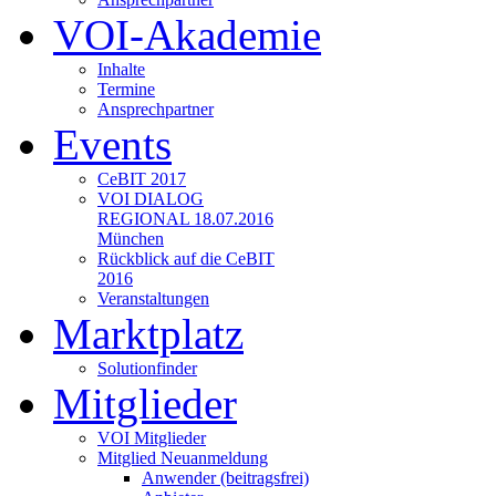
VOI-Akademie
Inhalte
Termine
Ansprechpartner
Events
CeBIT 2017
VOI DIALOG
REGIONAL 18.07.2016
München
Rückblick auf die CeBIT
2016
Veranstaltungen
Marktplatz
Solutionfinder
Mitglieder
VOI Mitglieder
Mitglied Neuanmeldung
Anwender (beitragsfrei)