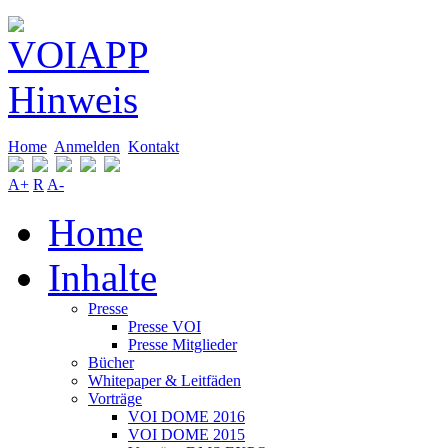
Home
Anmelden
Kontakt
A+
R
A-
Home
Inhalte
Presse
Presse VOI
Presse Mitglieder
Bücher
Whitepaper & Leitfäden
Vorträge
VOI DOME 2016
VOI DOME 2015