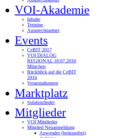
VOI-Akademie
Inhalte
Termine
Ansprechpartner
Events
CeBIT 2017
VOI DIALOG
REGIONAL 18.07.2016
München
Rückblick auf die CeBIT
2016
Veranstaltungen
Marktplatz
Solutionfinder
Mitglieder
VOI Mitglieder
Mitglied Neuanmeldung
Anwender (beitragsfrei)