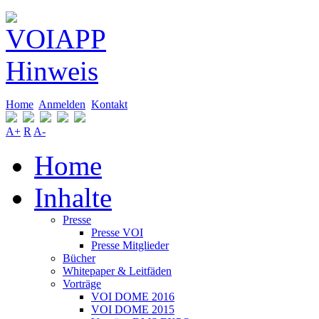
Home
Anmelden
Kontakt
A+
R
A-
Home
Inhalte
Presse
Presse VOI
Presse Mitglieder
Bücher
Whitepaper & Leitfäden
Vorträge
VOI DOME 2016
VOI DOME 2015