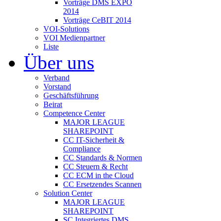
Vorträge DMS EXPO
2014
Vorträge CeBIT 2014
VOI-Solutions
VOI Medienpartner
Liste
Über uns
Verband
Vorstand
Geschäftsführung
Beirat
Competence Center
MAJOR LEAGUE
SHAREPOINT
CC IT-Sicherheit &
Compliance
CC Standards & Normen
CC Steuern & Recht
CC ECM in the Cloud
CC Ersetzendes Scannen
Solution Center
MAJOR LEAGUE
SHAREPOINT
SC Integriertes DMS