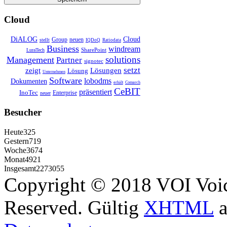
Cloud
DiALOG
Cloud
Group
neuen
stellt
IQDoQ
Ratiodata
Business
windream
SharePoint
LuraTech
solutions
Management
Partner
signotec
setzt
zeigt
Lösungen
Lösung
Unternehmen
Software
lobodms
Dokumenten
erhält
Comarch
CeBIT
präsentiert
InoTec
Enterprise
neuer
Besucher
Heute
325
Gestern
719
Woche
3674
Monat
4921
Insgesamt
2273055
Copyright © 2018 VOI Voice
Reserved. Gültig
XHTML
a