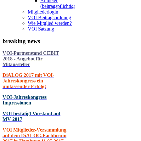
Anbieter
(beitragspflichtig)
Mitgliederlogin
VOI Beitragsordnung
Wie Mitglied werden?
VOI Satzung
breaking
news
VOI-Partnerstand CEBIT
2018 - Angebot für
Mitaussteller
DiALOG 2017 mit VOI-
Jahreskongress ein
umfassender Erfolg!
VOI-Jahreskongress
Impressionen
VOI bestätigt Vorstand auf
MV 2017
VOI Mitglieder-Versammlung
auf dem DiALOG-Fachforum