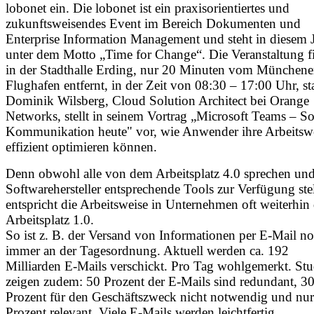
lobonet ein. Die lobonet ist ein praxisorientiertes und
zukunftsweisendes Event im Bereich Dokumenten und
Enterprise Information Management und steht in diesem 
unter dem Motto „Time for Change“. Die Veranstaltung f
in der Stadthalle Erding, nur 20 Minuten vom Münchene
Flughafen entfernt, in der Zeit von 08:30 – 17:00 Uhr, sta
Dominik Wilsberg, Cloud Solution Architect bei Orange
Networks, stellt in seinem Vortrag „Microsoft Teams – So
Kommunikation heute" vor, wie Anwender ihre Arbeitsw
effizient optimieren können.
Denn obwohl alle von dem Arbeitsplatz 4.0 sprechen un
Softwarehersteller entsprechende Tools zur Verfügung ste
entspricht die Arbeitsweise in Unternehmen oft weiterhi
Arbeitsplatz 1.0.
So ist z. B. der Versand von Informationen per E-Mail n
immer an der Tagesordnung. Aktuell werden ca. 192
Milliarden E-Mails verschickt. Pro Tag wohlgemerkt. Stu
zeigen zudem: 50 Prozent der E-Mails sind redundant, 3
Prozent für den Geschäftszweck nicht notwendig und nu
Prozent relevant. Viele E-Mails werden leichtfertig